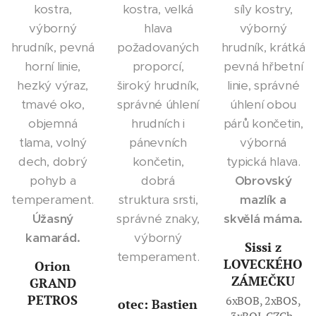
kostra,
kostra, velká
síly kostry,
výborný
hlava
výborný
hrudník, pevná
požadovaných
hrudník, krátká
horní linie,
proporcí,
pevná hřbetní
hezký výraz,
široký hrudník,
linie, správné
tmavé oko,
správné úhlení
úhlení obou
objemná
hrudních i
párů končetin,
tlama, volný
pánevních
výborná
dech, dobrý
končetin,
typická hlava.
pohyb a
dobrá
Obrovský
temperament.
struktura srsti,
mazlík a
Úžasný
správné znaky,
skvělá máma.
kamarád.
výborný
Sissi z
temperament.
LOVECKÉHO
Orion
ZÁMEČKU
GRAND
PETROS
6xBOB, 2xBOS,
otec: Bastien