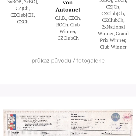
3xBOJ, CZCh,
3xBOB, 3xBOJ,
von
CZJCh,
CZJCh,
Antoanet
CZClubJCh,
CZClubJCH,
C.I.B., CZCh,
CZClubCh,
CZCh
ROCh, Club
2xNational
Winner,
Winner, Grand
CZClubCh
Prix Winner,
Club Winner
průkaz původu / fotogalerie