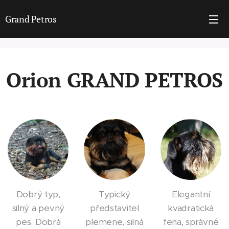
Grand Petros
Orion GRAND PETROS
Dobrý typ,
Typický
Elegantní
silný a pevný
představitel
kvadratická
pes. Dobrá
plemene, silná
fena, správné