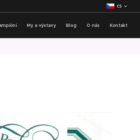
CS
šampióni
My a výstavy
Blog
O nás
Kontakt