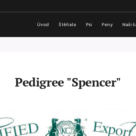
Úvod
Štěňata
Psi
Feny
Naši 
Pedigree "Spencer"