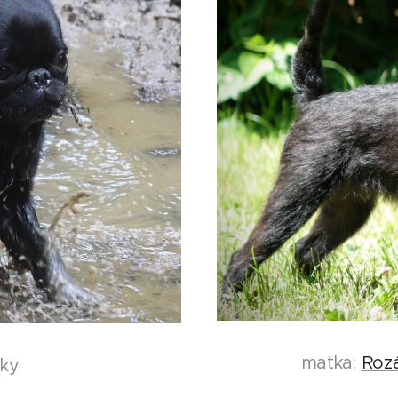
matka:
Roz
nky