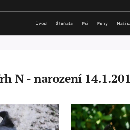
Úvod
Štěňata
Psi
Feny
Naši 
rh N - narození 14.1.20