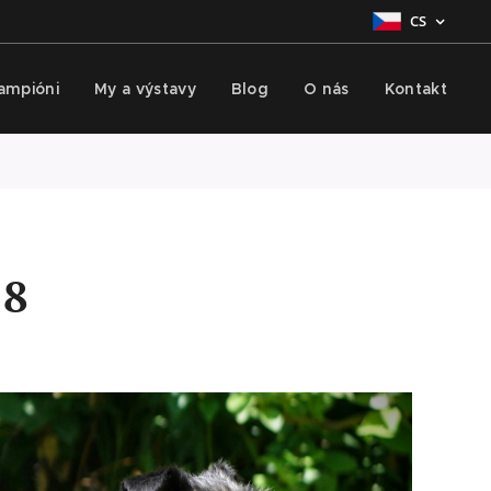
CS
šampióni
My a výstavy
Blog
O nás
Kontakt
18