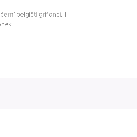
erní belgičtí grifonci, 1
onek.