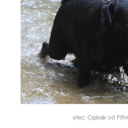
otec: Cipísek od Fifi